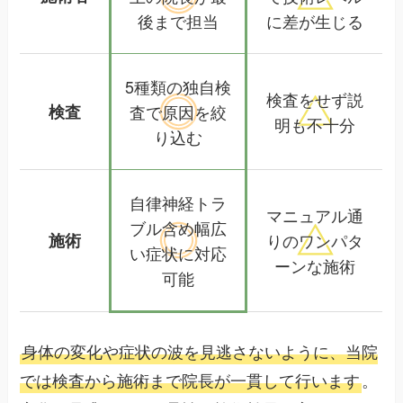
後まで担当
に差が生じる
5種類の独自検
検査をせず
説
検査
査で
原因を絞
明も不十分
り込む
自律神経トラ
マニュアル通
ブル含め
幅広
施術
りの
ワンパタ
い症状に対応
ーンな施術
可能
身体の変化や症状の波を見逃さないように、当院
では検査から施術まで院長が一貫して行います
。