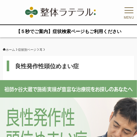
MENU
【５秒でご案内】症状検索ページもご利用ください
ホーム
症状別ページ
耳
良性発作性頭位めまい症