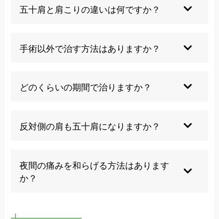
悪化させます。また、痛みを我慢して日常動作を
五十肩と肩こりの違いは何ですか？
続けることも症状の長期化につながるため避ける
べきです。適切な範囲での動作を心がけることが
肩こりは筋肉の緊張による症状ですが、五十肩は
重要です。
関節包の炎症により関節の動きが制限される疾患
手術以外で治す方法はありますか？
です。五十肩では腕を上げる動作が困難になるの
が特徴で、夜間痛も伴うことが多いです。
手術以外にも整体による関節調整や筋肉バランス
の改善、自然治癒力を活性化させる施術など、
どのくらいの期間で治りますか？
様々な保存療法があります。個人の状態に応じた
適切な選択が重要です。
一般的に6ヶ月から1年程度とされていますが、適
切な施術を早期に開始することで回復期間を短縮
反対側の肩も五十肩になりますか？
できます。症状の程度や個人差により期間は変わ
りますが、当院では最短での改善を目指します。
片側の五十肩が治った後、反対側に発症する可能
性は20～30%とされています。予防的なケアや生
夜間の痛みを和らげる方法はあります
活習慣の改善により発症リスクを下げることがで
か？
きます。
痛む側を上にして横向きに寝る、枕で肩を支え
る、温めすぎない、適度な室温を保つなどの工夫