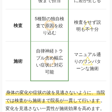
5種類の独自検
検査をせず
説
検査
査で
原因を絞
明も不十分
り込む
自律神経トラ
マニュアル通
ブル含め
幅広
施術
りの
ワンパタ
い症状に対応
ーンな施術
可能
身体の変化や症状の波を見逃さないように、当院
では検査から施術まで院長が一貫して行います
。
変化を見逃さない一貫性が施術効果を高めます。