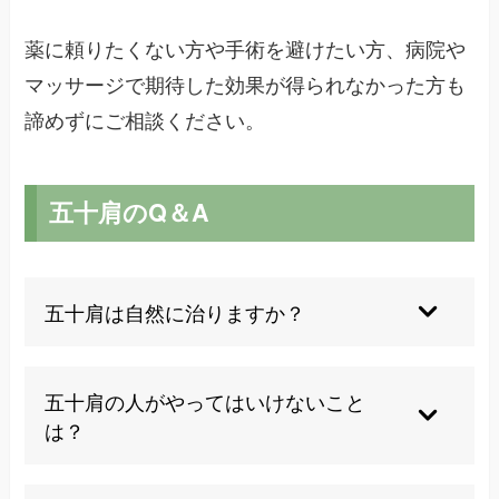
薬に頼りたくない方や手術を避けたい方、病院や
マッサージで期待した効果が得られなかった方も
諦めずにご相談ください。
五十肩のQ＆A
五十肩は自然に治りますか？
五十肩は自然治癒する場合もありますが、適切な
施術を受けることで回復期間を短縮し、後遺症を
五十肩の人がやってはいけないこと
防ぐことができます。放置すると関節の拘縮が残
は？
る可能性があるため、早期の施術をお勧めしま
す。
急性期の無理な運動や過度なマッサージは炎症を