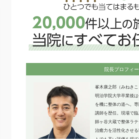
院長プロフィー
峯木康之郎（みねきこ
明治学院大学卒業後は
を機に整体の道へ。専
講師を歴任。現場で臨
師ヶ谷大蔵で整体ラテ
治癒力を活性化させる
トでも高い評価を得て