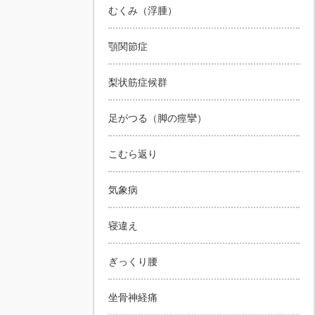
むくみ（浮腫）
顎関節症
梨状筋症候群
足がつる（脚の痙攣）
こむら返り
気象病
寝違え
ぎっくり腰
坐骨神経痛