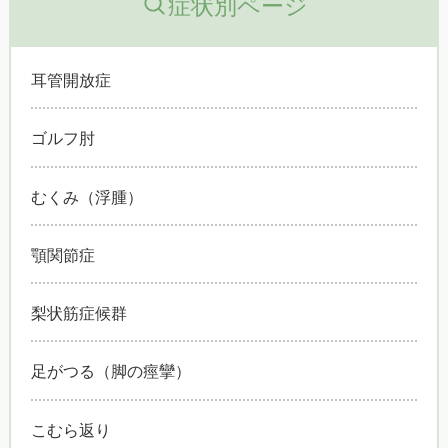
症状別ページ
耳管開放症
ゴルフ肘
むくみ（浮腫）
顎関節症
梨状筋症候群
足がつる（脚の痙攣）
こむら返り