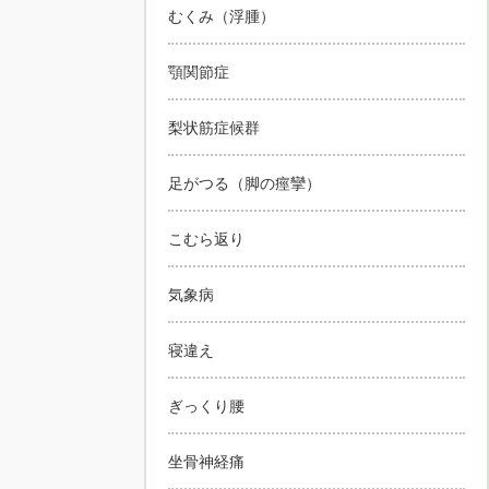
むくみ（浮腫）
顎関節症
梨状筋症候群
足がつる（脚の痙攣）
こむら返り
気象病
寝違え
ぎっくり腰
坐骨神経痛