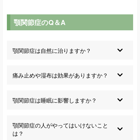
顎関節症のQ＆A
顎関節症は自然に治りますか？
軽度の場合は自然に改善することもありますが、
症状が続く場合は当整体院にご相談ください。
痛み止めや湿布は効果がありますか？
一時的な緩和には有効ですが、根本的な解決には
なりません。
顎関節症は睡眠に影響しますか？
痛みや違和感で睡眠の質が低下することがありま
す。
顎関節症の人がやってはいけないこと
は？