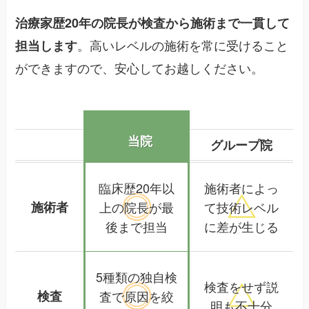
治療家歴20年の院長が検査から施術まで一貫して
。高いレベルの施術を常に受けること
担当します
ができますので、安心してお越しください。
当院
グループ院
臨床歴20年以
施術者によっ
施術者
上の院長が
最
て
技術レベル
後まで担当
に差が生じる
5種類の独自検
検査をせず
説
検査
査で
原因を絞
明も不十分