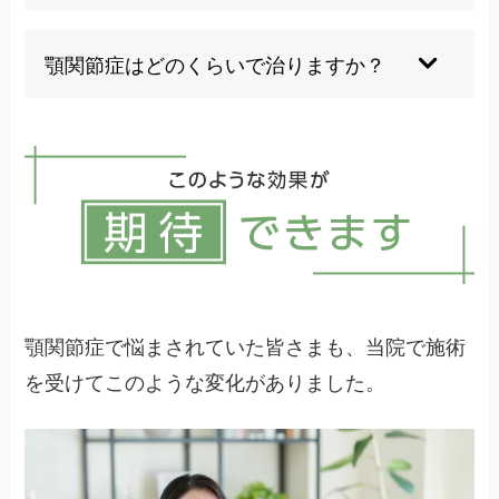
片側だけで噛む、頬杖、うつぶせ寝、自己流のマ
ッサージやガムの長時間咀嚼は避けてください。
顎関節症はどのくらいで治りますか？
治療期間は症状や原因によりますが、数週間から
数か月かかることがあります。
顎関節症で悩まされていた皆さまも、当院で施術
を受けてこのような変化がありました。