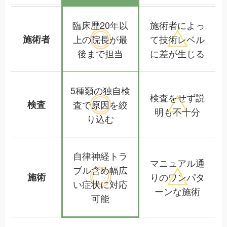
臨床歴20年以
施術者によっ
施術者
上の院長が
最
て
技術レベル
後まで担当
に差が生じる
5種類の独自検
検査をせず
説
検査
査で
原因を絞
明も不十分
り込む
自律神経トラ
マニュアル通
ブル含め
幅広
施術
りの
ワンパタ
い症状に対応
ーンな施術
可能