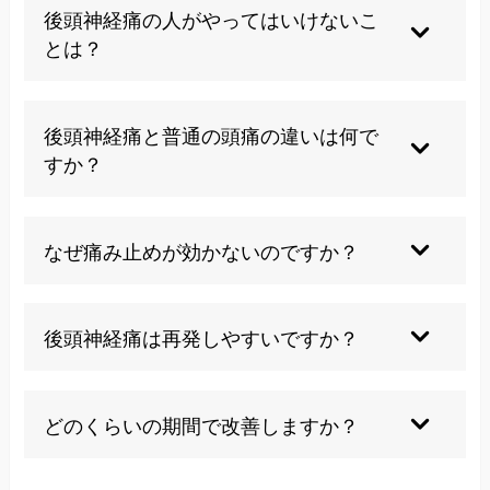
な対処により2週間程度で改善することが多いで
後頭神経痛の人がやってはいけないこ
す。ただし、原因となる姿勢や生活習慣を改善し
とは？
なければ再発を繰り返す可能性があります。
長時間の同一姿勢、うつむき姿勢でのスマホ操
作、首への過度なマッサージや温熱療法は症状を
後頭神経痛と普通の頭痛の違いは何で
悪化させる可能性があります。痛みを我慢して無
すか？
理に動かすことも避けるべきです。
後頭神経痛は神経痛であり、片側の後頭部から耳
の後ろにかけて電気が走るような鋭い痛みが特徴
なぜ痛み止めが効かないのですか？
です。通常の頭痛とは異なり、痛みがない時は完
全にスッキリしているのが特徴です。
後頭神経痛は神経痛であり、通常の消炎鎮痛薬で
は効果が期待できないためです。神経痛専用の薬
後頭神経痛は再発しやすいですか？
や、根本原因への治療が必要になります。
原因となる姿勢の問題やストレス、首の筋肉の緊
張が改善されていない場合は再発しやすい傾向が
どのくらいの期間で改善しますか？
あります。根本的な原因の改善が重要です。
適切な施術により、多くの場合2週間から3週間程