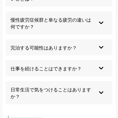
過度な運動や無理な活動は症状を悪化させる可能
性があります。ストレスの多い環境や睡眠不足も
慢性疲労症候群と単なる疲労の違いは
避けるべきです。
何ですか？
単なる疲労は休息により回復しますが、慢性疲労
症候群は6ヶ月以上続く強い疲労感で、休息をと
完治する可能性はありますか？
っても改善しません。
完治は困難ですが、適切な対応により症状のコン
トロールと生活の質の向上は十分に期待できま
仕事を続けることはできますか？
す。
症状の程度により異なりますが、時短勤務や在宅
ワークなど働き方を調整することで継続可能な場
日常生活で気をつけることはあります
合があります。
か？
規則正しい生活リズム、適度な休息、バランスの
良い食事、ストレス管理が重要です。無理をしな