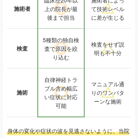
施術者
上の院長が
最
て
技術レベル
後まで担当
に差が生じる
5種類の独自検
検査をせず
説
検査
査で
原因を絞
明も不十分
り込む
自律神経トラ
マニュアル通
ブル含め
幅広
施術
りの
ワンパタ
い症状に対応
ーンな施術
可能
身体の変化や症状の波を見逃さないように、当院