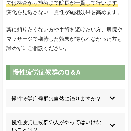
では検査から施術まで院長が一貫して行います
。
変化を見逃さない一貫性が施術効果を高めます。
薬に頼りたくない方や手術を避けたい方、病院や
マッサージで期待した効果が得られなかった方も
諦めずにご相談ください。
慢性疲労症候群のQ＆A
慢性疲労症候群は自然に治りますか？
完全な自然治癒は稀ですが、適切な治療と生活管
理により症状の改善は期待できます。早期の対処
慢性疲労症候群の人がやってはいけな
と継続的なケアが重要です。
いことは？