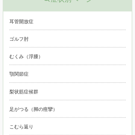
耳管開放症
ゴルフ肘
むくみ（浮腫）
顎関節症
梨状筋症候群
足がつる（脚の痙攣）
こむら返り