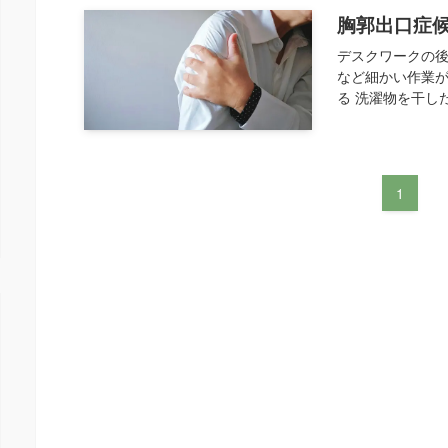
胸郭出口症
デスクワークの後
など細かい作業
る 洗濯物を干した
1