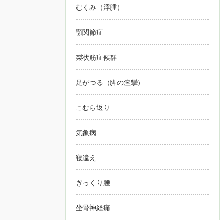
むくみ（浮腫）
顎関節症
梨状筋症候群
足がつる（脚の痙攣）
こむら返り
気象病
寝違え
ぎっくり腰
坐骨神経痛