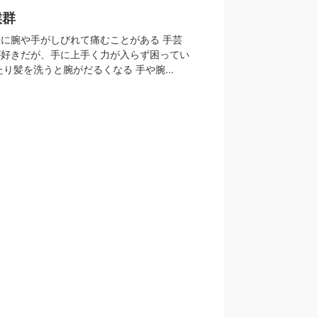
候群
に腕や手がしびれて痛むことがある 手芸
が好きだが、手に上手く力が入らず困ってい
り髪を洗うと腕がだるくなる 手や腕...