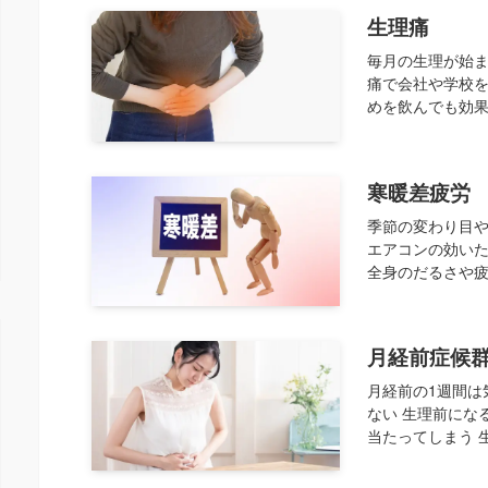
生理痛
毎月の生理が始ま
痛で会社や学校を
めを飲んでも効果
寒暖差疲労
季節の変わり目
エアコンの効い
全身のだるさや疲
月経前症候群
月経前の1週間は
ない 生理前にな
当たってしまう 