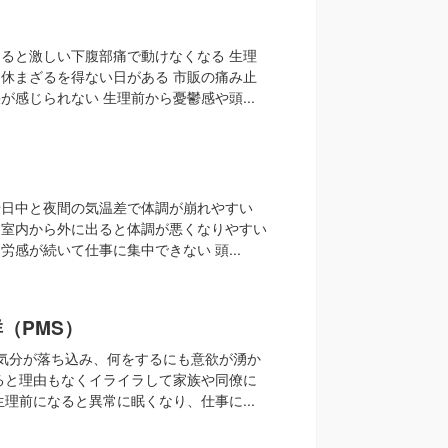
ると激しい下腹部痛で動けなくなる 生理
休まざるを得ない日がある 市販の痛み止
が感じられない 生理前から憂鬱感や頭...
や日中と夜間の気温差で体調が崩れやすい
た室内から外に出ると体調が悪くなりやすい
労感が続いて仕事に集中できない 頭...
（PMS）
気分が落ち込み、何をするにも意欲が湧か
ると理由もなくイライラして家族や同僚に
生理前になると異常に眠くなり、仕事に...