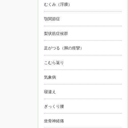
むくみ（浮腫）
顎関節症
梨状筋症候群
足がつる（脚の痙攣）
こむら返り
気象病
寝違え
ぎっくり腰
坐骨神経痛